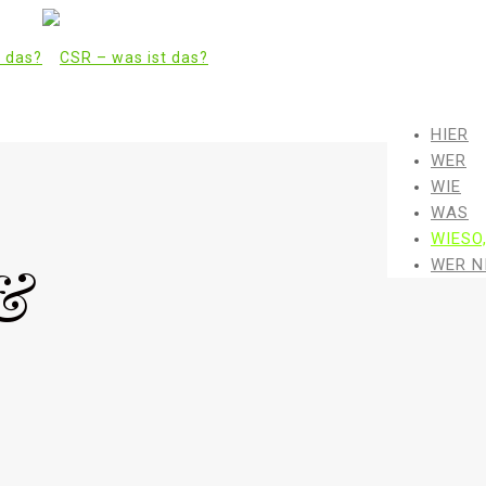
HIER
WER
WIE
WAS
WIESO
&
WER N