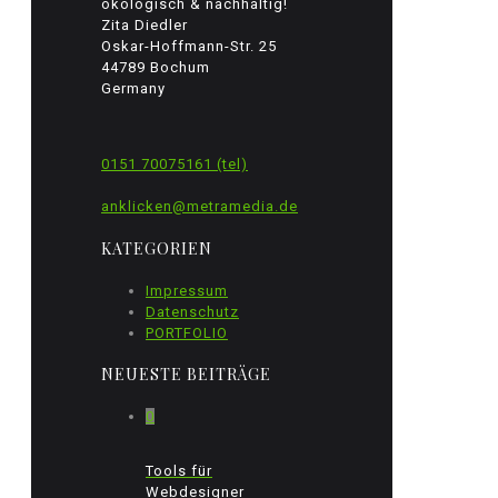
ökologisch & nachhaltig!
Zita Diedler
Oskar-Hoffmann-Str. 25
44789 Bochum
Germany
0151 70075161 (tel)
anklicken@metramedia.de
KATEGORIEN
Impressum
Datenschutz
PORTFOLIO
NEUESTE BEITRÄGE
0
Tools für
Webdesigner