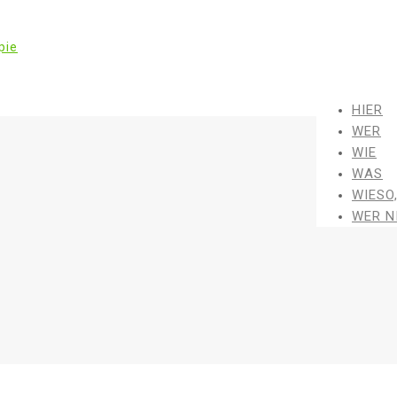
HIER
WER
WIE
WAS
WIESO
WER N